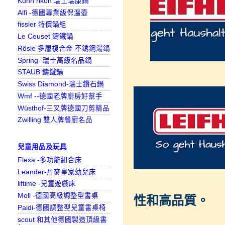
Kuhn rikon 瑞士瑞康鍋
Alfi -德國專業級保溫壺
fissler 特價鍋組
Le Ceuset 鑄鐵鍋
Rösle 多層複合金 不銹鋼湯鍋
Spring- 瑞士高級名品鍋
STAUB 鑄鐵鍋
Swiss Diamond-瑞士鑽石鍋
Wmf --德國老牌廚房好幫手
Wüsthof-三叉牌德國刀剪精品
Zwilling 雙人牌餐廚名品
兒童用品及玩具
Flexa -多功能組合床
Leander-丹麥皇家幼兒床
liftime -兒童遊戲床
Moll -德國高級調整型書桌
性和高品質。
Paidi-德國調整型兒童書桌椅
scout 和其他德國製造頂級書