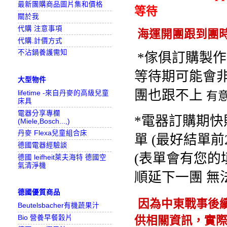
最新團購商品圖片集和價格
等待
關於我
代購 注意事項
海運開團跟到團
代購.計價方式
不沾鍋養護需知
*傢俱訂購製作期
等待期可能會非
大型物件
團也跟不上 
lifetime -來自丹麥的高級兒童
有意
床具
電器分享專欄
*電器訂購期快
(Miele,Bosch...,)
丹麥 Flexa兒童組合床
單 (最好結單前
德國電器經驗談
(表單會有您的
德國 leifheit萊夫海特 德國空
氣清淨機
順延下一團 無
德國優質商品
因為中東戰事後
Beutelsbacher有機蔬果汁
Bio 營養早餐穀片
供相關資訊，實