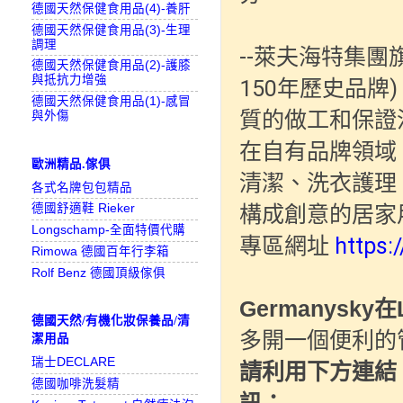
德國天然保健食用品(4)-養肝
德國天然保健食用品(3)-生理
調理
--萊夫海特集團旗下
德國天然保健食用品(2)-護膝
與抵抗力增強
150年歷史品牌
德國天然保健食用品(1)-感冒
質的做工和保證
與外傷
在自有品牌領域，萊
歐洲精品.傢俱
清潔、洗衣護理
各式名牌包包精品
構成創意的居家
德國舒適鞋 Rieker
Longschamp-全面特價代購
專區網址 
https
Rimowa 德國百年行李箱
Rolf Benz 德國頂級傢俱
Germanysk
德國天然/有機化妝保養品/清
潔用品
瑞士DECLARE
請利用下方連結
德國咖啡洗髮精
訊：