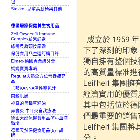
包
Stokke -兒童高腳椅與其他
德國居家保健養生食用品
Zell Oxygen® Immune
  成立於 1959 年，創始人為 Günter Leifheit，當時以創新給歐洲留
Complex蔬果酵素
綠嘴貝肩頸按摩霜
下了深刻的印象。L
保健食用品空運訂購目錄
獨自擁有整個技術開
Elmex-德國專業級牙膏
媽媽寶寶專輯
的高質量標准進
Regulat天然全方位營養補充
品
Leifheit 集
卡那KANNA活性麵包汁
經濟實用的優質
問題肌膚
其中包括位於德
神奇的黑種草籽油
鼻竇炎 中耳炎自我療法
們最重要的銷售
德國天然保健食用品(6)--血液
循環
Leifheit
德國天然保健食用品(5)--護ˇ
眼
分。