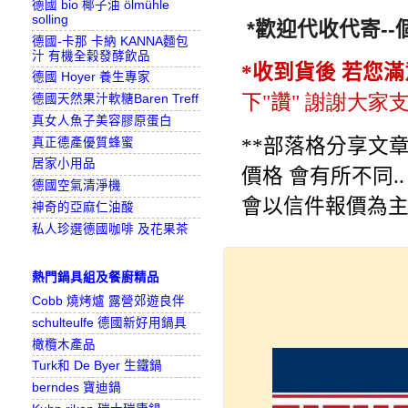
德國 bio 椰子油 ölmühle
solling
*歡迎代收代寄-
德國-卡那 卡納 KANNA麵包
汁 有機全榖發酵飲品
*
收到貨後
若您滿
德國 Hoyer 養生專家
下
"
讚
"
謝謝大家
德國天然果汁軟糖Baren Treff
真女人魚子美容膠原蛋白
**部落格分享文章
真正德產優質蜂蜜
居家小用品
價格 會有所不同..
德國空氣清淨機
會以信件報價為主
神奇的亞麻仁油酸
私人珍選德國咖啡 及花果茶
熱門鍋具組及餐廚精品
Cobb 燒烤爐 露營郊遊良伴
schulteulfe 德國新好用鍋具
橄欖木產品
Turk和 De Byer 生鐵鍋
berndes 寶迪鍋