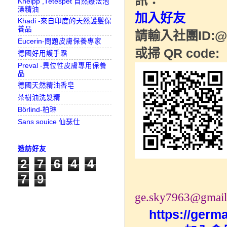
Kneipp ,Tetespet 自然療法泡
澡精油
加入好友
Khadi -來自印度的天然護髮保
養品
請輸入社團ID:@0
Eucerin-問題皮膚保養專家
或掃 QR code:
德國好用護手霜
Preval -異位性皮膚專用保養
品
德國天然精油香皂
茶樹油洗髮精
Börlind-柏琳
Sans souice 仙瑟仕
造訪好友
2
7
6
4
4
7
9
ge.sky7963@gmai
https://ger