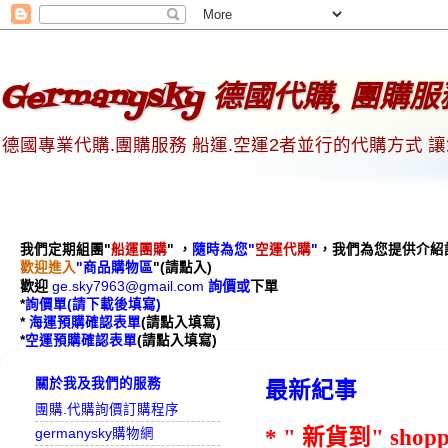
Germanysky 德國代購, 團購
德國專業代購.團購服務 船運.空運2者並行的代購方式 
我們定期組團"
船運團購
"
，
隨時為您"
空運代購
"
，
我們為您提供介紹
歡迎進入
"商品購物區
"(請點入)
歡迎
ge.sky7963@gmail.com
詢價或
下單
*
詢價單
(請下載後
填寫)
*
海運預購
確認表單
(
請點入填寫)
*
空運預購確認表單
(請點入填寫)
關於我及我們的服務
最新紀事
團購.代購詢價訂購程序
* " 新貨到" sho
germanysky購物網