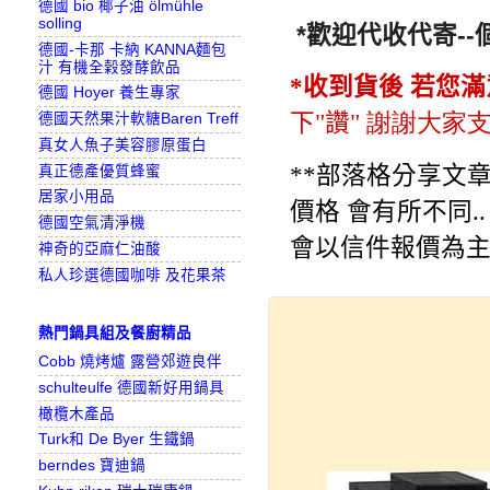
德國 bio 椰子油 ölmühle
solling
*歡迎代收代寄-
德國-卡那 卡納 KANNA麵包
汁 有機全榖發酵飲品
*
收到貨後
若您滿
德國 Hoyer 養生專家
下
"
讚
"
謝謝大家
德國天然果汁軟糖Baren Treff
真女人魚子美容膠原蛋白
**部落格分享文章
真正德產優質蜂蜜
居家小用品
價格 會有所不同..
德國空氣清淨機
會以信件報價為主
神奇的亞麻仁油酸
私人珍選德國咖啡 及花果茶
熱門鍋具組及餐廚精品
Cobb 燒烤爐 露營郊遊良伴
schulteulfe 德國新好用鍋具
橄欖木產品
Turk和 De Byer 生鐵鍋
berndes 寶迪鍋