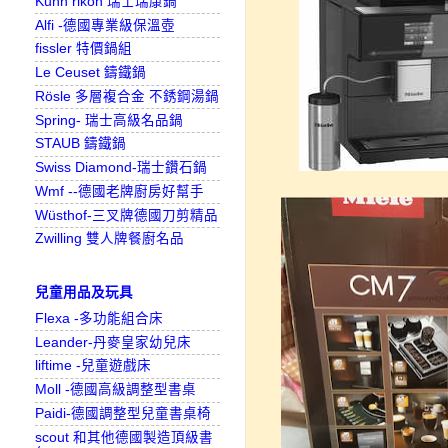
Kuhn rikon 瑞士瑞康鍋
Alfi -德國專業級保溫壺
fissler 特價鍋組
Le Ceuset 鑄鐵鍋
Rösle 多層複合金 不銹鋼湯鍋
Spring- 瑞士高級名品鍋
STAUB 鑄鐵鍋
Swiss Diamond-瑞士鑽石鍋
Wmf --德國老牌廚房好幫手
Wüsthof-三叉牌德國刀剪精品
Zwilling 雙人牌餐廚名品
兒童用品及玩具
Flexa -多功能組合床
Leander-丹麥皇家幼兒床
liftime -兒童遊戲床
Moll -德國高級調整型書桌
Paidi-德國調整型兒童書桌椅
scout 和其他德國製造頂級書