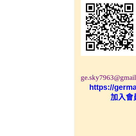
ge.sky7963@gmai
https://ger
加入會員