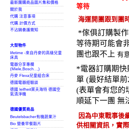
最新團購商品圖片集和價格
等待
關於我
代購 注意事項
海運開團跟到團
代購.計價方式
不沾鍋養護需知
*傢俱訂購製作期
等待期可能會非
大型物件
團也跟不上 
lifetime -來自丹麥的高級兒童
有意
床具
電器分享專欄
*電器訂購期快
(Miele,Bosch...,)
丹麥 Flexa兒童組合床
單 (最好結單前
德國電器經驗談
(表單會有您的
德國 leifheit萊夫海特 德國空
氣清淨機
順延下一團 無
德國優質商品
因為中東戰事後
Beutelsbacher有機蔬果汁
Bio 營養早餐穀片
供相關資訊，實