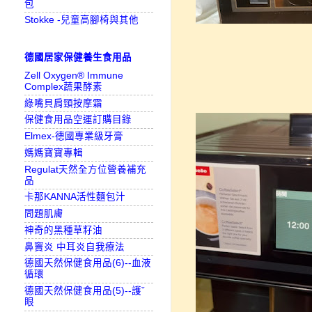
包
Stokke -兒童高腳椅與其他
德國居家保健養生食用品
Zell Oxygen® Immune
Complex蔬果酵素
綠嘴貝肩頸按摩霜
保健食用品空運訂購目錄
Elmex-德國專業級牙膏
媽媽寶寶專輯
Regulat天然全方位營養補充
品
卡那KANNA活性麵包汁
問題肌膚
神奇的黑種草籽油
鼻竇炎 中耳炎自我療法
德國天然保健食用品(6)--血液
循環
德國天然保健食用品(5)--護ˇ
眼