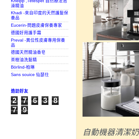
Kneipp ,Tetespet 自然療法泡
澡精油
Khadi -來自印度的天然護髮保
養品
Eucerin-問題皮膚保養專家
德國好用護手霜
Preval -異位性皮膚專用保養
品
德國天然精油香皂
茶樹油洗髮精
Börlind-柏琳
Sans souice 仙瑟仕
造訪好友
2
7
6
3
8
7
9
自動機器清潔奶