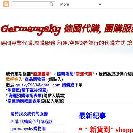
Germanysky 德國代購, 團購
德國專業代購.團購服務 船運.空運2者並行的代購方式 
我們定期組團"
船運團購
"
，
隨時為您"
空運代購
"
，
我們為您提供介紹
歡迎進入
"商品購物區
"(請點入)
歡迎
ge.sky7963@gmail.com
詢價或
下單
*
詢價單
(請下載後
填寫)
*
海運預購
確認表單
(
請點入填寫)
*
空運預購確認表單
(請點入填寫)
關於我及我們的服務
最新紀事
團購.代購詢價訂購程序
* " 新貨到" sho
germanysky購物網