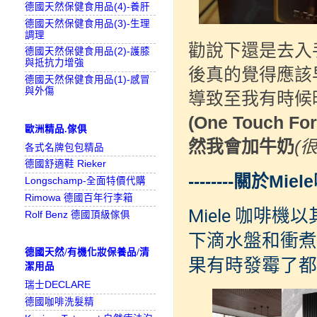
德國天然保健食用品(4)-養肝
德國天然保健食用品(3)-生理
調理
勸說下還是去入
德國天然保健食用品(2)-護膝
與抵抗力增強
後真的覺得應該
德國天然保健食用品(1)-感冒
與外傷
導致至我有時候
(One Touch Fo
歐洲精品.傢俱
然我會加牛奶
(
各式名牌包包精品
德國舒適鞋 Rieker
--------關於Mie
Longschamp-全面特價代購
Rimowa 德國百年行李箱
Miele
咖啡機以
Rolf Benz 德國頂級傢俱
下滴水盤和衝煮
德國天然/有機化妝保養品/清
果有時發霉了都
潔用品
瑞士DECLARE
德國咖啡洗髮精